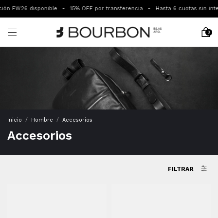
W26 disponible
-
15% OFF por transferencia
-
Hasta 6 cuotas sin interes
-
0
Inicio
/
Hombre
/
Accesorios
Accesorios
FILTRAR