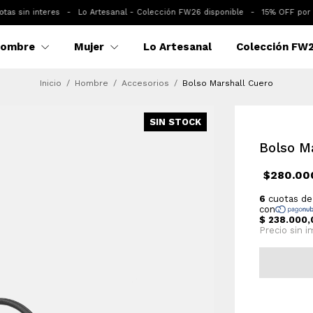
sin interes
-
Lo Artesanal - Colección FW26 disponible
-
15% OFF por tran
ombre
Mujer
Lo Artesanal
Colección FW
Inicio
/
Hombre
/
Accesorios
/
Bolso Marshall Cuero
SIN STOCK
Bolso M
$280.00