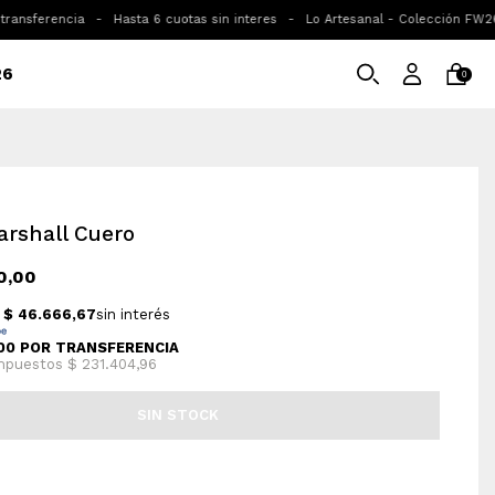
sferencia
-
Hasta 6 cuotas sin interes
-
Lo Artesanal - Colección FW26 dis
26
0
arshall Cuero
0,00