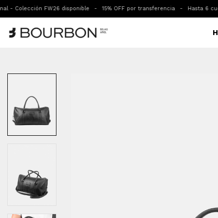
- Colección FW26 disponible
-
15% OFF por transferencia
-
Hasta 6 cuotas 
H