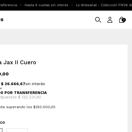
encia
-
Hasta 6 cuotas sin interes
-
Lo Artesanal - Colección FW26 dispon
26
0
a Jax II Cuero
0,00
atis
superando los
$250.000,00
NCO