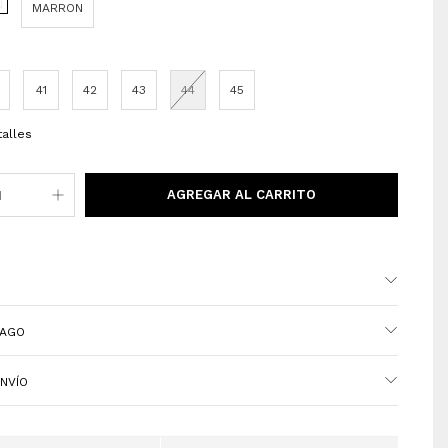
MARRON
41
42
43
44
45
talles
N
PAGO
NVÍO