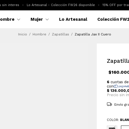
interes
-
Lo Artesanal - Colección FW26 disponible
-
15% OFF por transfer
ombre
Mujer
Lo Artesanal
Colección FW
Inicio
/
Hombre
/
Zapatillas
/
Zapatilla Jax II Cuero
Zapatill
$160.00
Envío gr
COLOR:
BLA