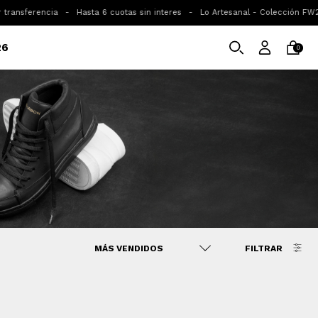
ansferencia
-
Hasta 6 cuotas sin interes
-
Lo Artesanal - Colección FW26 d
26
0
FILTRAR