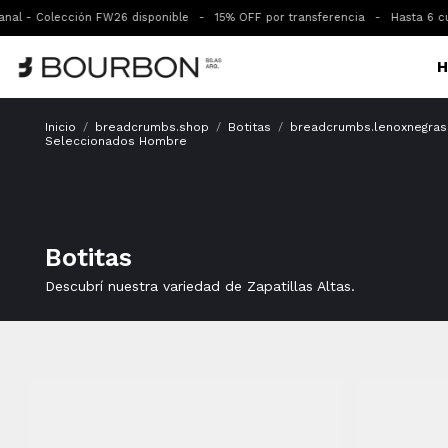
l - Colección FW26 disponible
-
15% OFF por transferencia
-
Hasta 6 cuota
H
Inicio
/
breadcrumbs.shop
/
Botitas
/
breadcrumbs.lenoxnegras
Seleccionados Hombre
Botitas
Descubrí nuestra variedad de Zapatillas Altas.