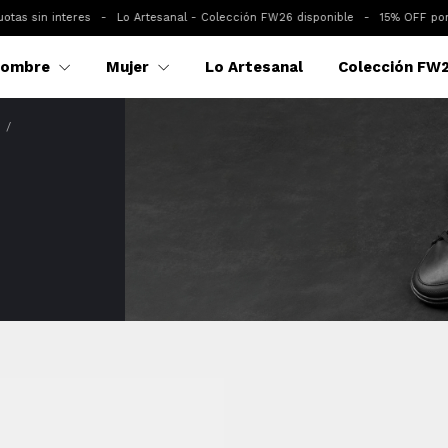
s sin interes
-
Lo Artesanal - Colección FW26 disponible
-
15% OFF por tr
ombre
Mujer
Lo Artesanal
Colección FW
/